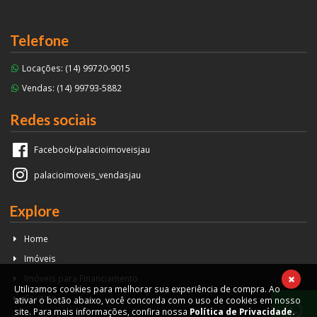
Telefone
Locações:
(14)
99720-9015
Vendas:
(14)
99793-5882
Redes sociais
Facebook/palacioimoveisjau
palacioimoveis_vendasjau
Explore
Home
Imóveis
Imóveis para Financiamento
Utilizamos cookies para melhorar sua experiência de compra. Ao
Contato
ativar o botão abaixo, você concorda com o uso de cookies em nosso
site. Para mais informações, confira nossa
Política de Privacidade.